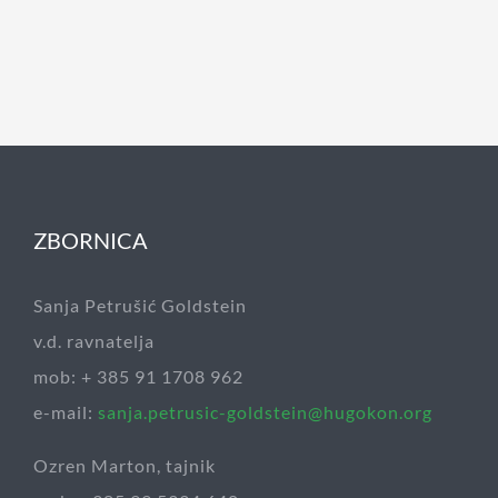
ZBORNICA
Sanja Petrušić Goldstein
v.d. ravnatelja
mob: + 385 91 1708 962
e-mail:
sanja.petrusic-goldstein@hugokon.org
Ozren Marton, tajnik