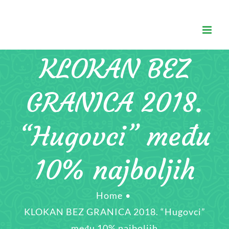
Skip
to
content
KLOKAN BEZ
GRANICA 2018.
“Hugovci” među
10% najboljih
Home
•
KLOKAN BEZ GRANICA 2018. “Hugovci”
među 10% najboljih