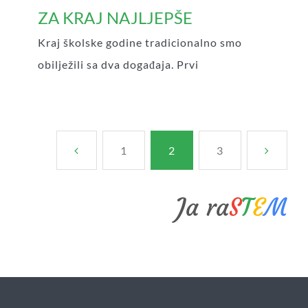
ZA KRAJ NAJLJEPŠE
Kraj školske godine tradicionalno smo
obilježili sa dva događaja. Prvi
1
2
3
Ja ra
S
T
E
M